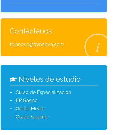
Contáctanos
fpinnova@fpinnova.com
Niveles de estudio
Curso de Especialización
FP Básica
Grado Medio
Grado Superior