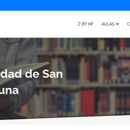
Z BY HP
AULAS
C
lidad de San
guna