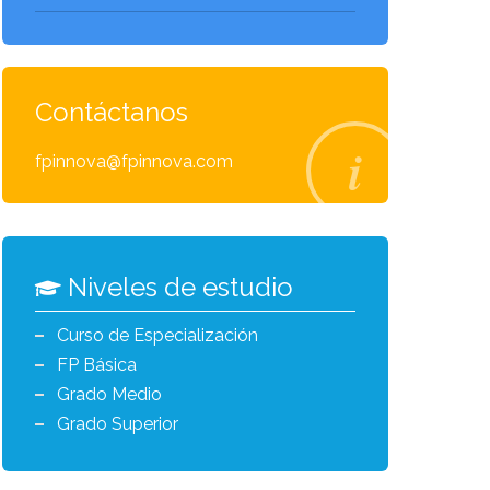
Contáctanos
fpinnova@fpinnova.com
Niveles de estudio
Curso de Especialización
FP Básica
Grado Medio
Grado Superior