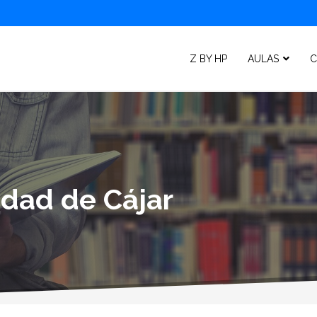
Z BY HP
AULAS
C
idad de Cájar