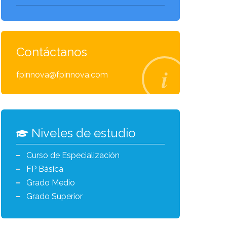
Contáctanos
fpinnova@fpinnova.com
Niveles de estudio
Curso de Especialización
FP Básica
Grado Medio
Grado Superior