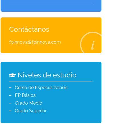
Contáctanos
fpinnova@fpinnova.com
Niveles de estudio
Curso de Especialización
FP Básica
Grado Medio
Grado Superior