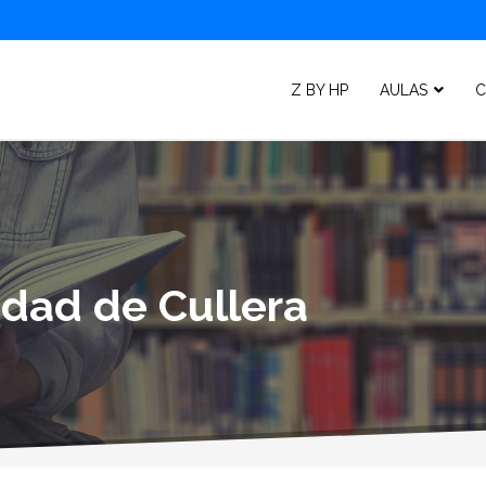
Z BY HP
AULAS
C
idad de Cullera