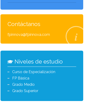
Contáctanos
fpinnova@fpinnova.com
Niveles de estudio
Curso de Especialización
FP Básica
Grado Medio
Grado Superior