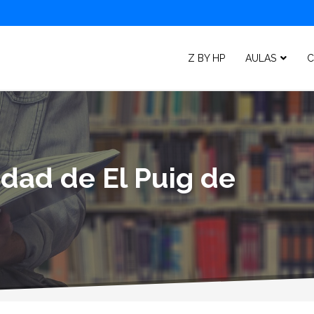
Z BY HP
AULAS
C
idad de El Puig de