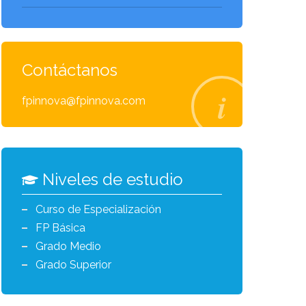
Contáctanos
fpinnova@fpinnova.com
Niveles de estudio
Curso de Especialización
FP Básica
Grado Medio
Grado Superior