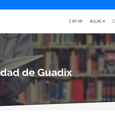
Z BY HP
AULAS
C
lidad de Guadix