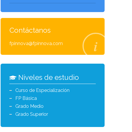
Contáctanos
fpinnova@fpinnova.com
Niveles de estudio
Curso de Especialización
FP Básica
Grado Medio
Grado Superior