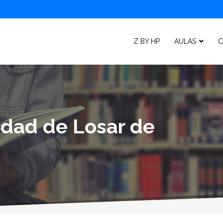
Z BY HP
AULAS
C
lidad de Losar de