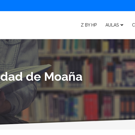
Z BY HP
AULAS
C
lidad de Moaña