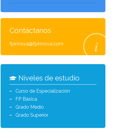
Contáctanos
fpinnova@fpinnova.com
Niveles de estudio
Curso de Especialización
FP Básica
Grado Medio
Grado Superior