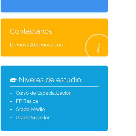
Contáctanos
fpinnova@fpinnova.com
Niveles de estudio
Curso de Especialización
FP Básica
Grado Medio
Grado Superior