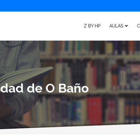
Z BY HP
AULAS
C
lidad de O Baño