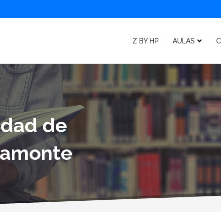
Z BY HP
AULAS
C
lidad de
camonte