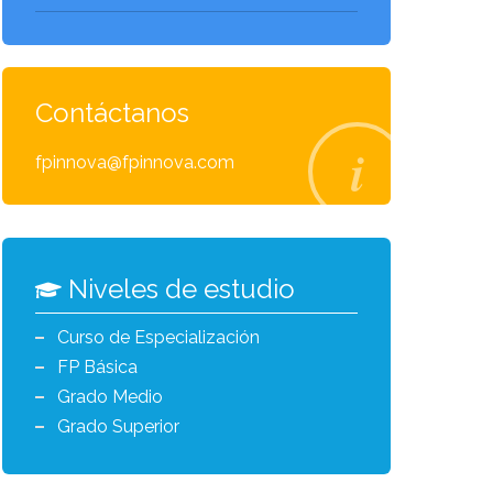
Contáctanos
fpinnova@fpinnova.com
Niveles de estudio
Curso de Especialización
FP Básica
Grado Medio
Grado Superior