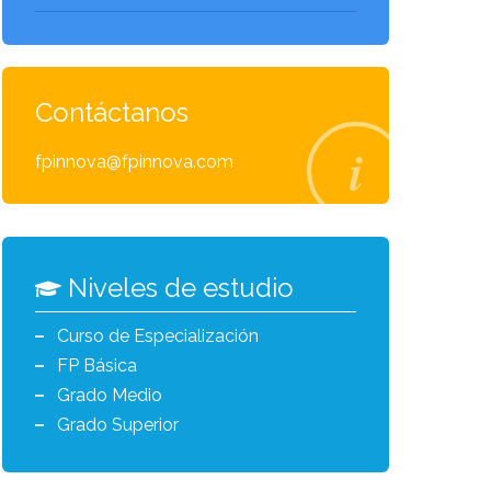
Contáctanos
fpinnova@fpinnova.com
Niveles de estudio
Curso de Especialización
FP Básica
Grado Medio
Grado Superior