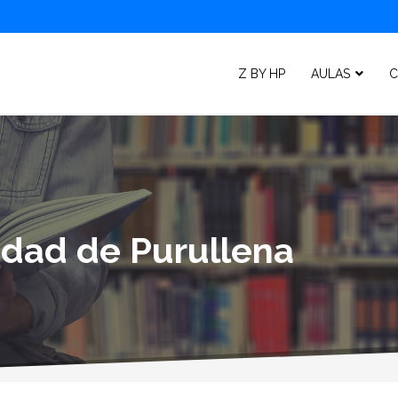
Z BY HP
AULAS
C
lidad de Purullena