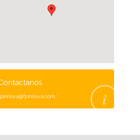
Contáctanos
fpinnova@fpinnova.com