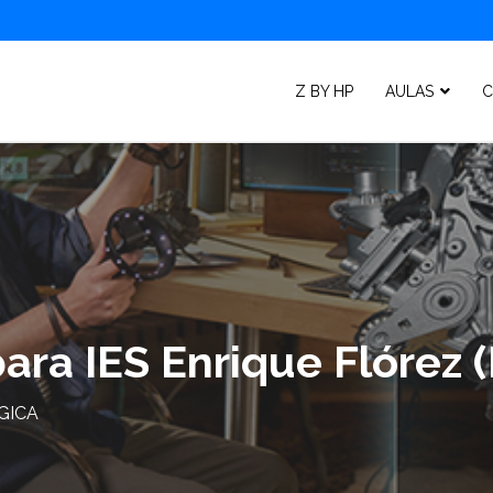
Z BY HP
AULAS
C
ra IES Enrique Flórez 
GICA