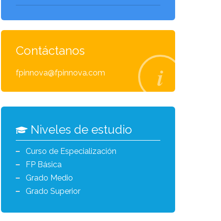
Contáctanos
fpinnova@fpinnova.com
Niveles de estudio
Curso de Especialización
FP Básica
Grado Medio
Grado Superior