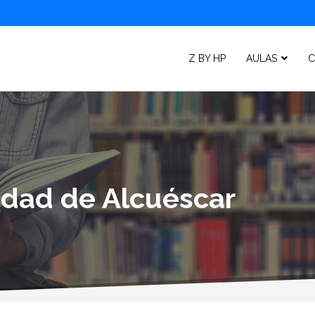
Z BY HP
AULAS
C
lidad de Alcuéscar