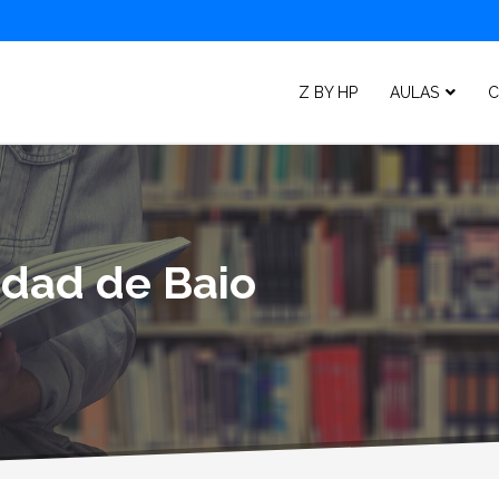
Z BY HP
AULAS
C
idad de Baio