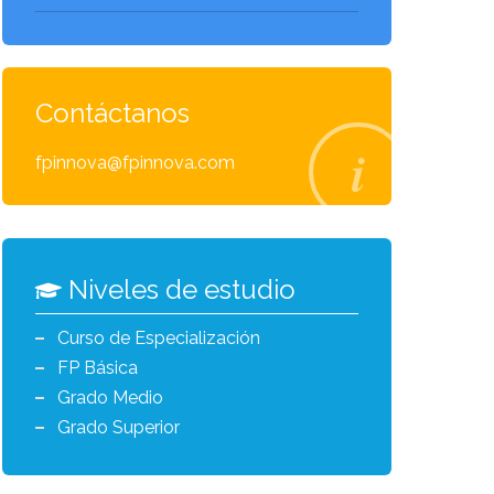
Contáctanos
fpinnova@fpinnova.com
Niveles de estudio
Curso de Especialización
FP Básica
Grado Medio
Grado Superior