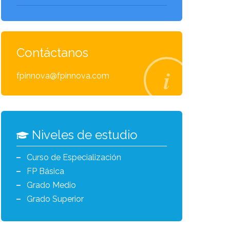
Contáctanos
fpinnova@fpinnova.com
Niveles de estudio
Curso de Especialización
FP Básica
Grado Medio
Grado Superior