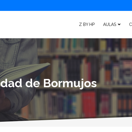
Z BY HP
AULAS
C
lidad de Bormujos