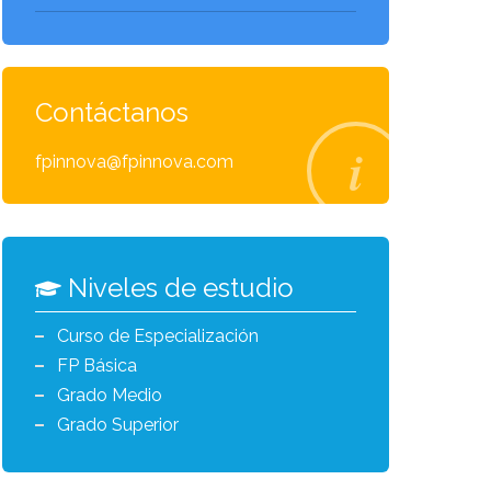
Contáctanos
fpinnova@fpinnova.com
Niveles de estudio
Curso de Especialización
FP Básica
Grado Medio
Grado Superior