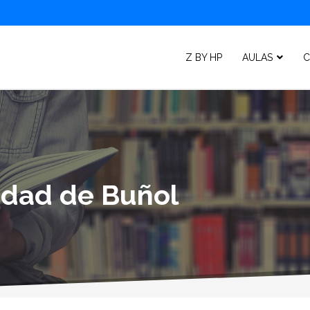
Z BY HP
AULAS
C
lidad de Buñol