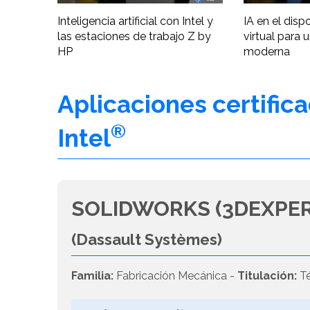
Inteligencia artificial con Intel y
IA en el disp
las estaciones de trabajo Z by
virtual para 
HP
moderna
Aplicaciones certific
®
Intel
SOLIDWORKS (3DEXPER
(Dassault Systèmes)
Familia:
Fabricación Mecánica -
Titulación:
Té