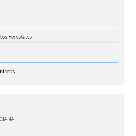
n
tos Forestales
ntarias
CIANA