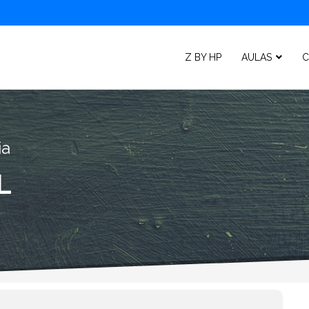
Z BY HP
AULAS
C
ia
L