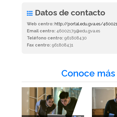
Datos de contacto
Web centro:
http://portal.edu.gva.es/46002
Email centro:
46002179@edu.gva.es
Teléfono centro:
961808430
Fax centro:
961808431
Conoce más 