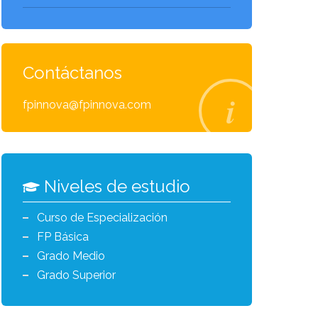
Contáctanos
fpinnova@fpinnova.com
Niveles de estudio
Curso de Especialización
FP Básica
Grado Medio
Grado Superior