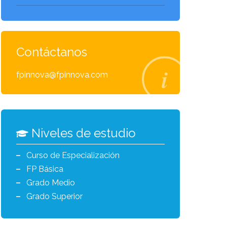
Contáctanos
fpinnova@fpinnova.com
Niveles de estudio
Curso de Especialización
FP Básica
Grado Medio
Grado Superior