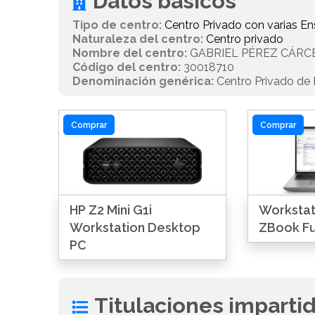
Datos básicos
Tipo de centro:
Centro Privado con varias 
Naturaleza del centro:
Centro privado
Nombre del centro:
GABRIEL PÉREZ CÁRC
Código del centro:
30018710
Denominación genérica:
Centro Privado de E
Comprar
Comprar
HP Z2 Mini G1i
Workstati
Workstation Desktop
ZBook Fu
PC
Titulaciones imparti