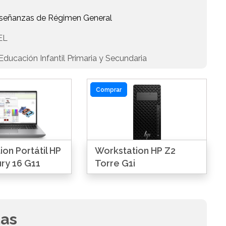
Enseñanzas de Régimen General
EL
ducación Infantil Primaria y Secundaria
Comprar
on Portátil HP
Workstation HP Z2
ry 16 G11
Torre G1i
das