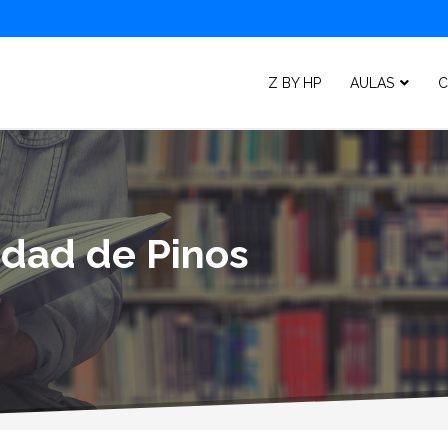
Z BY HP
AULAS
C
idad de Pinos