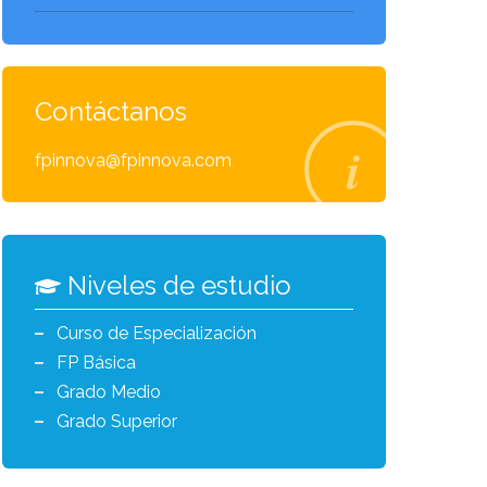
Contáctanos
fpinnova@fpinnova.com
Niveles de estudio
Curso de Especialización
FP Básica
Grado Medio
Grado Superior