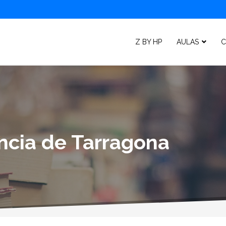
Z BY HP
AULAS
C
incia de Tarragona