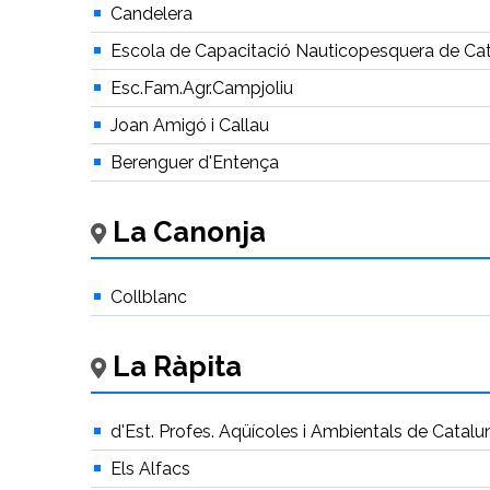
Candelera
Escola de Capacitació Nauticopesquera de Ca
Esc.Fam.Agr.Campjoliu
Joan Amigó i Callau
Berenguer d'Entença
La Canonja
Collblanc
La Ràpita
d'Est. Profes. Aqüícoles i Ambientals de Catal
Els Alfacs