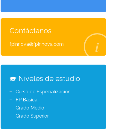
Contáctanos
fpinnova@fpinnova.com
Niveles de estudio
Curso de Especialización
FP Básica
Grado Medio
Grado Superior