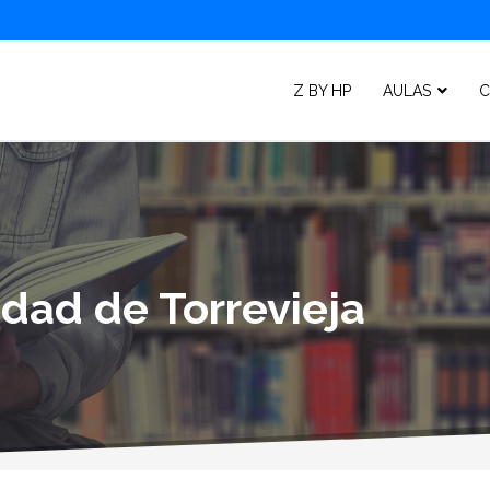
Z BY HP
AULAS
C
idad de Torrevieja