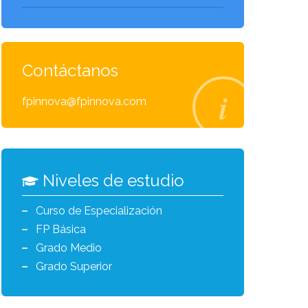
Contáctanos
fpinnova@fpinnova.com
Niveles de estudio
Curso de Especialización
FP Básica
Grado Medio
Grado Superior