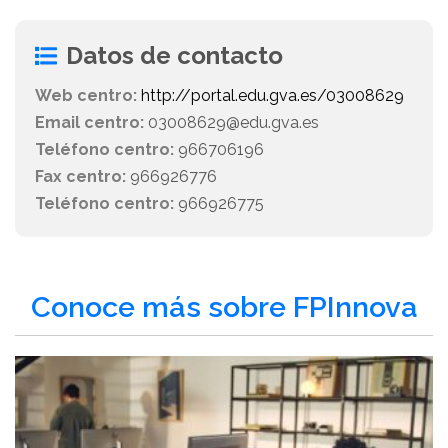
Datos de contacto
Web centro:
http://portal.edu.gva.es/03008629
Email centro:
03008629@edu.gva.es
Teléfono centro:
966706196
Fax centro:
966926776
Teléfono centro:
966926775
Conoce más sobre FPInnova