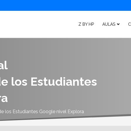
Z BY HP
AULAS
C
al
 los Estudiantes
ra
 los Estudiantes Google nivel Explora