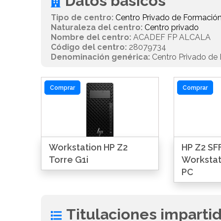
Datos básicos
Tipo de centro:
Centro Privado de Formación
Naturaleza del centro:
Centro privado
Nombre del centro:
ACADEF FP ALCALA
Código del centro:
28079734
Denominación genérica:
Centro Privado de 
Comprar
Comprar
Workstation HP Z2
HP Z2 SFF
Torre G1i
Workstat
PC
Titulaciones imparti