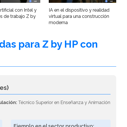
tificial con Intel y
IA en el dispositivo y realidad
s de trabajo Z by
virtual para una construcción
moderna
adas para Z by HP con
es)
ulación:
Técnico Superior en Enseñanza y Animación
Ejemplo en el sector productivo: