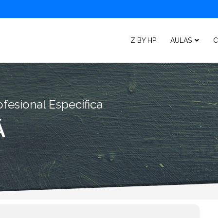
Z BY HP
AULAS
C
fesional Específica
Á