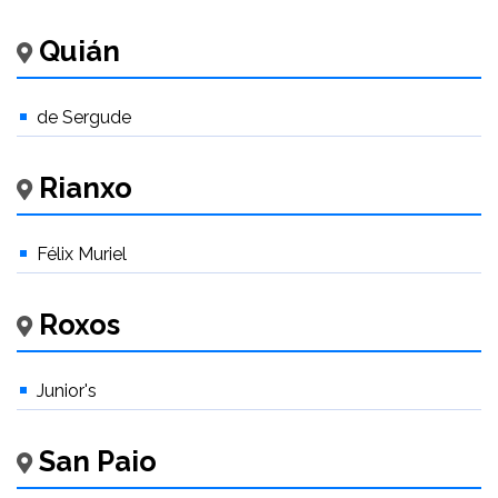
Quián
de Sergude
Rianxo
Félix Muriel
Roxos
Junior's
San Paio