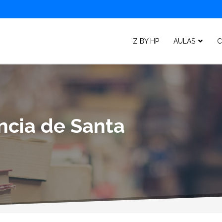
Z BY HP
AULAS
C
incia de Santa