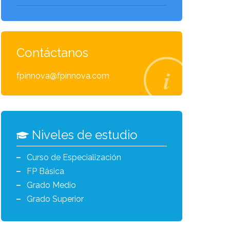
Contáctanos
fpinnova@fpinnova.com
Niveles de estudio
Curso de Especialización
FP Básica
Grado Medio
Grado Superior