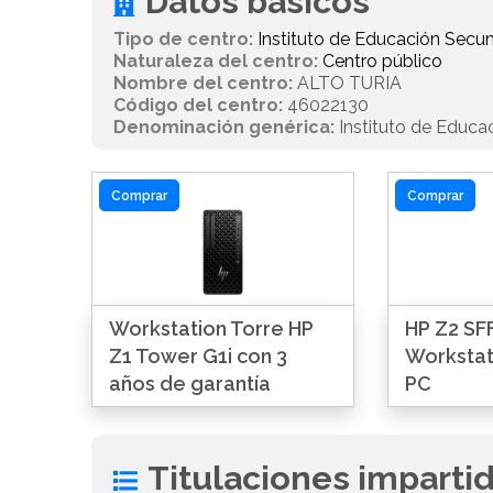
Datos básicos
Tipo de centro:
Instituto de Educación Secun
Naturaleza del centro:
Centro público
Nombre del centro:
ALTO TURIA
Código del centro:
46022130
Denominación genérica:
Instituto de Educa
Comprar
Comprar
Workstation Torre HP
HP Z2 SFF
Z1 Tower G1i con 3
Workstat
años de garantía
PC
Titulaciones imparti