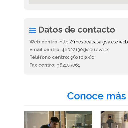
Datos de contacto
Web centro:
http://mestreacasa.gva.es/w
Email centro:
46022130@edu.gva.es
Teléfono centro:
962103060
Fax centro:
962103061
Conoce más 