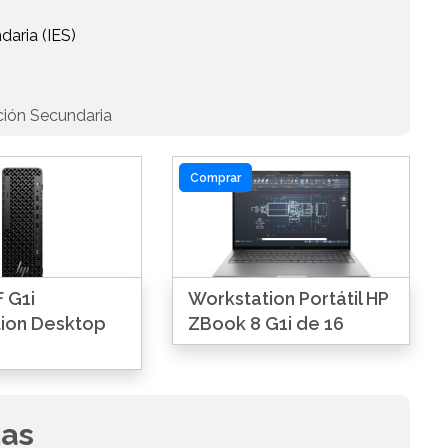
daria (IES)
ción Secundaria
Comprar
 G1i
Workstation Portátil HP
ion Desktop
ZBook 8 G1i de 16
das