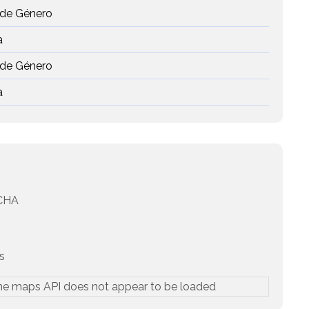
 de Género
a
 de Género
a
CHA
s
he maps API does not appear to be loaded