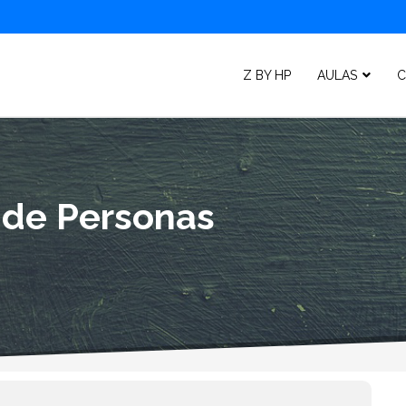
Z BY HP
AULAS
C
 de Personas