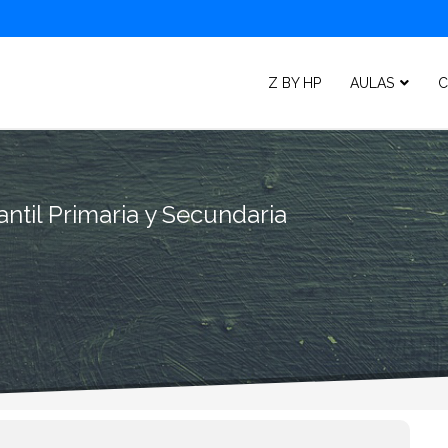
Z BY HP
AULAS
C
ntil Primaria y Secundaria