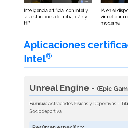
Inteligencia artificial con Intel y
IA en el disp
las estaciones de trabajo Z by
virtual para 
HP
moderna
Aplicaciones certific
®
Intel
Unreal Engine -
(Epic Gam
Familia:
Actividades Físicas y Deportivas -
Tit
Sociodeportiva
Resúmen específico: