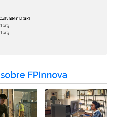
.elvalle.madrid
id.org
d.org
sobre FPInnova