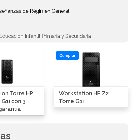
Enseñanzas de Régimen General
ducación Infantil Primaria y Secundaria
Comprar
ion Torre HP
Workstation HP Z2
 G1i con 3
Torre G1i
garantía
das