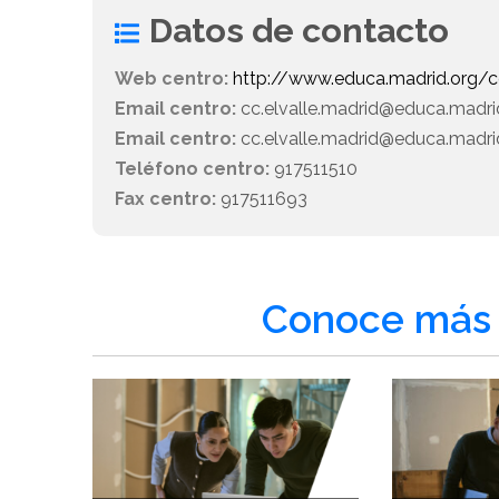
Datos de contacto
Web centro:
http://www.educa.madrid.org/cc
Email centro:
cc.elvalle.madrid@educa.madr
Email centro:
cc.elvalle.madrid@educa.madri
Teléfono centro:
917511510
Fax centro:
917511693
Conoce más 