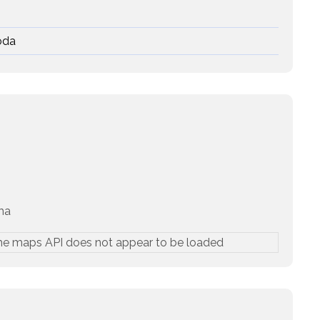
oda
ma
he maps API does not appear to be loaded