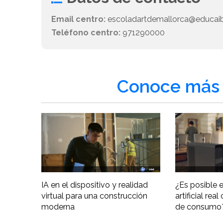
Email centro:
escoladartdemallorca@educaib
Teléfono centro:
971290000
Conoce más 
IA en el dispositivo y realidad
¿Es posible e
virtual para una construcción
artificial re
moderna
de consumo