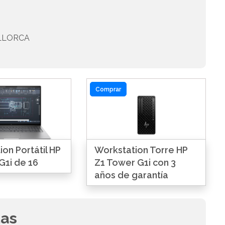
LLORCA
Comprar
on Portátil HP
Workstation Torre HP
G1i de 16
Z1 Tower G1i con 3
años de garantía
das