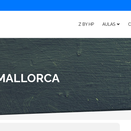
Z BY HP
AULAS
C
 MALLORCA