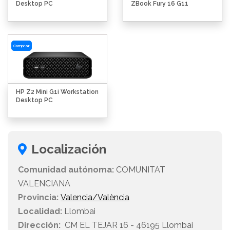
Desktop PC
ZBook Fury 16 G11
Comprar
HP Z2 Mini G1i Workstation
Desktop PC
Localización
Comunidad autónoma:
COMUNITAT
VALENCIANA
Provincia:
Valencia/València
Localidad:
Llombai
Dirección:
CM EL TEJAR 16 - 46195 Llombai