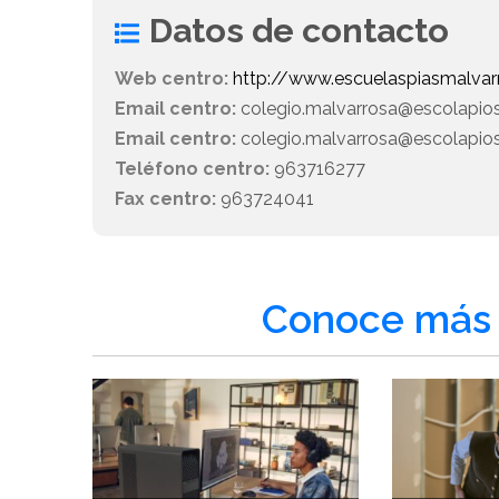
Datos de contacto
Web centro:
http://www.escuelaspiasmalvar
Email centro:
colegio.malvarrosa@escolapio
Email centro:
colegio.malvarrosa@escolapios
Teléfono centro:
963716277
Fax centro:
963724041
Conoce más 