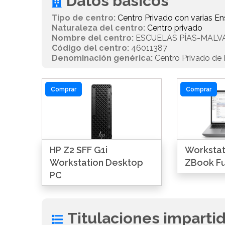
Datos básicos
Tipo de centro:
Centro Privado con varias 
Naturaleza del centro:
Centro privado
Nombre del centro:
ESCUELAS PÍAS-MAL
Código del centro:
46011387
Denominación genérica:
Centro Privado de E
Comprar
Comprar
HP Z2 SFF G1i
Workstati
Workstation Desktop
ZBook Fu
PC
Titulaciones imparti