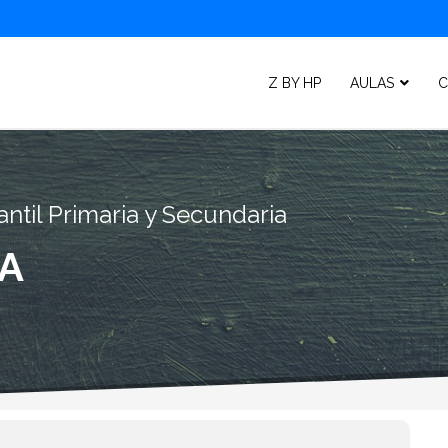
Z BY HP
AULAS
C
ntil Primaria y Secundaria
A