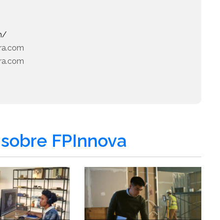
m/
era.com
era.com
sobre FPInnova