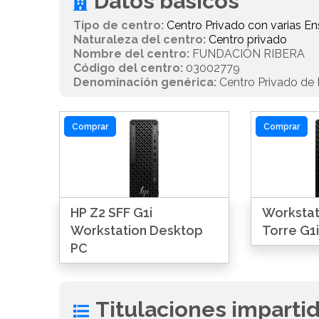
Datos básicos
Tipo de centro:
Centro Privado con varias 
Naturaleza del centro:
Centro privado
Nombre del centro:
FUNDACIÓN RIBERA
Código del centro:
03002779
Denominación genérica:
Centro Privado de E
Comprar
Comprar
HP Z2 SFF G1i
Workstat
Workstation Desktop
Torre G1i
PC
Titulaciones imparti