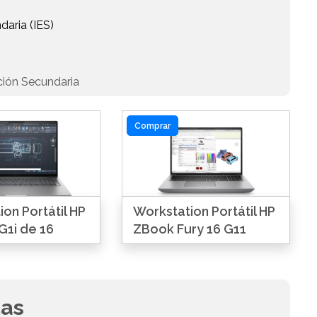
daria (IES)
ción Secundaria
Comprar
on Portátil HP
Workstation Portátil HP
G1i de 16
ZBook Fury 16 G11
das