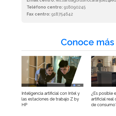
Email centro:
ies.santiagorusinol.aranjuez@e
Teléfono centro:
918090245
Fax centro:
918754642
Conoce más 
Inteligencia artificial con Intel y
¿Es posible e
las estaciones de trabajo Z by
artificial re
HP
de consumo