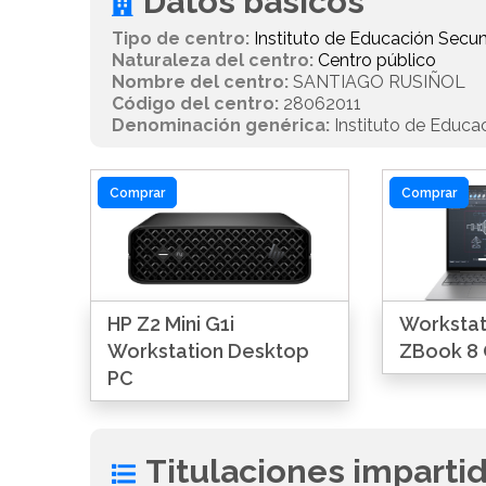
Datos básicos
Tipo de centro:
Instituto de Educación Secun
Naturaleza del centro:
Centro público
Nombre del centro:
SANTIAGO RUSIÑOL
Código del centro:
28062011
Denominación genérica:
Instituto de Educa
Comprar
Comprar
HP Z2 Mini G1i
Workstati
Workstation Desktop
ZBook 8 
PC
Titulaciones imparti