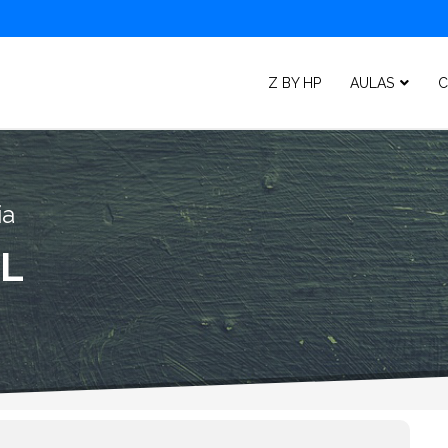
Z BY HP
AULAS
C
ia
L