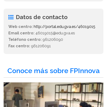
Datos de contacto
Web centro:
http://portal.edu.gva.es/46019015
Email centro:
46019015@edu.gva.es
Teléfono centro:
961206090
Fax centro:
961206091
Conoce más sobre FPInnova