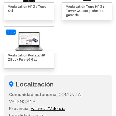
Workstation HP Z2 Torre
Workstation Torre HP Z1
G1i
Tower G1i con 3 años de
garantía
Comprar
Workstation Portátil HP
ZBook Fury 16 G11
Localización
Comunidad autónoma:
COMUNITAT
VALENCIANA
Provincia:
Valencia/València
Localidad:
Torrent