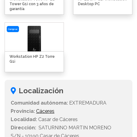
Tower G1i con 3 años de
Desktop PC
garantía
Comprar
Workstation HP Z2 Torre
G1i
Localización
Comunidad autónoma:
EXTREMADURA
Provincia:
Cáceres
Localidad:
Casar de Cáceres
Dirección:
SATURNINO MARTIN MORENO
S/N - 10190 Casar de Cáceres