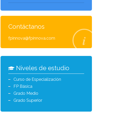
Contáctanos
fpinnova@fpinnova.com
Niveles de estudio
Curso de Especialización
FP Básica
Grado Medio
Grado Superior