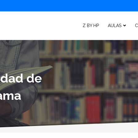
Z BY HP
AULAS
C
lidad de
rama