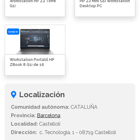
Workstation HP Z2 Torre
HP Z2 Mini G1i Workstation
G1i
Desktop PC
Comprar
Workstation Portátil HP
ZBook 8 G1i de 16
Localización
Comunidad autónoma:
CATALUÑA
Provincia:
Barcelona
Localidad:
Castellolí
Dirección:
c. Tecnologia, 1 - 08719 Castellolí