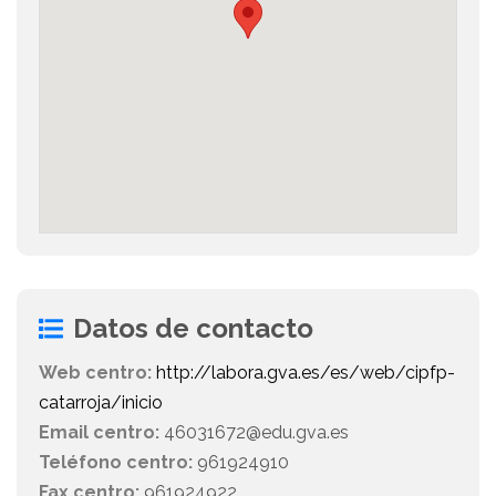
Datos de contacto
Web centro:
http://labora.gva.es/es/web/cipfp-
catarroja/inicio
Email centro:
46031672@edu.gva.es
Teléfono centro:
961924910
Fax centro:
961924922