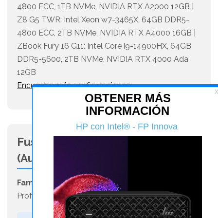
4800 ECC, 1TB NVMe, NVIDIA RTX A2000 12GB |
Z8 G5 TWR: Intel Xeon w7-3465X, 64GB DDR5-
4800 ECC, 2TB NVMe, NVIDIA RTX A4000 16GB |
ZBook Fury 16 G11: Intel Core i9-14900HX, 64GB
DDR5-5600, 2TB NVMe, NVIDIA RTX 4000 Ada
12GB
Encuentra más configuraciones
Fusion 360 Fabrication Bundle -
(Autodesk)
Familia:
Fabricación Mecánica -
Titulación:
Título
Profesional Básico en Fabricación y Montaje