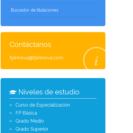
Buscador de titulaciones
Contáctanos
fpinnova@fpinnova.com
Niveles de estudio
Curso de Especialización
FP Básica
Grado Medio
Grado Superior