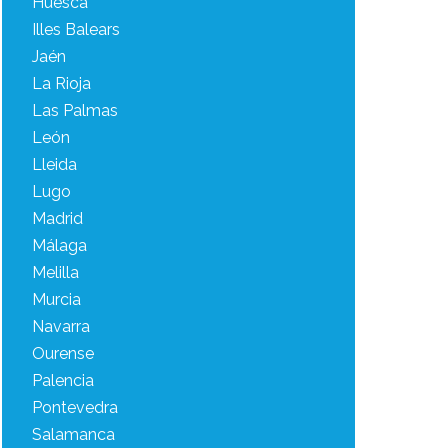
Huesca
Illes Balears
Jaén
La Rioja
Las Palmas
León
Lleida
Lugo
Madrid
Málaga
Melilla
Murcia
Navarra
Ourense
Palencia
Pontevedra
Salamanca