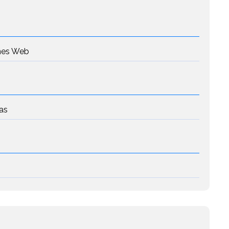
ones Web
as