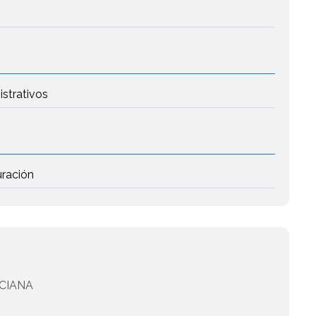
istrativos
uración
CIANA