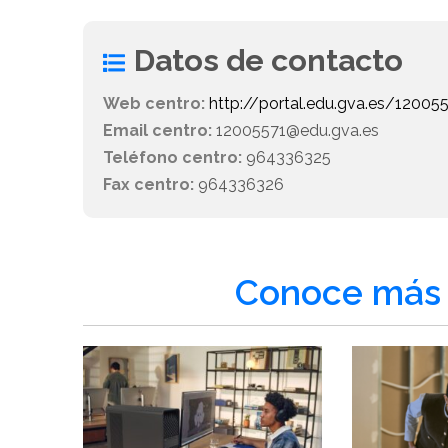
Datos de contacto
Web centro:
http://portal.edu.gva.es/12005
Email centro:
12005571@edu.gva.es
Teléfono centro:
964336325
Fax centro:
964336326
Conoce más 