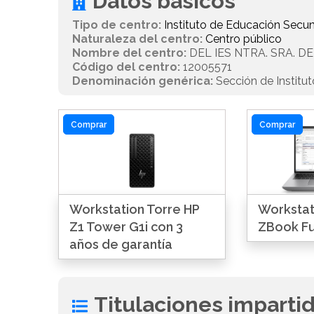
Datos básicos
Tipo de centro:
Instituto de Educación Secun
Naturaleza del centro:
Centro público
Nombre del centro:
DEL IES NTRA. SRA. 
Código del centro:
12005571
Denominación genérica:
Sección de Institu
Comprar
Comprar
Workstation Torre HP
Workstati
Z1 Tower G1i con 3
ZBook Fu
años de garantía
Titulaciones imparti