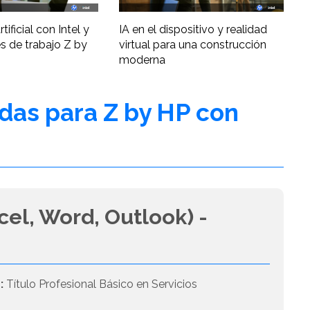
tificial con Intel y
IA en el dispositivo y realidad
s de trabajo Z by
virtual para una construcción
moderna
adas para Z by HP con
cel, Word, Outlook) -
:
Título Profesional Básico en Servicios