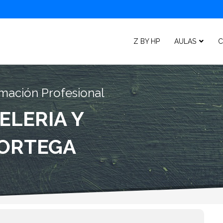
Z BY HP
AULAS
C
mación Profesional
ELERIA Y
 ORTEGA