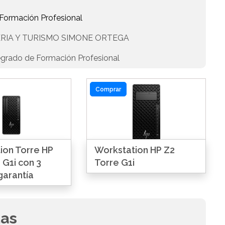
 Formación Profesional
RIA Y TURISMO SIMONE ORTEGA
egrado de Formación Profesional
Comprar
ion Torre HP
Workstation HP Z2
 G1i con 3
Torre G1i
garantía
das