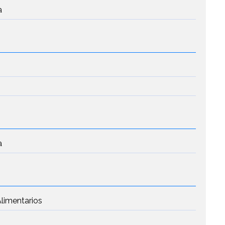
a
a
limentarios