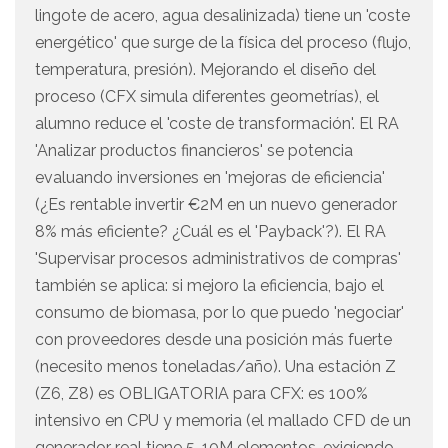
lingote de acero, agua desalinizada) tiene un 'coste
energético' que surge de la física del proceso (flujo,
temperatura, presión). Mejorando el diseño del
proceso (CFX simula diferentes geometrías), el
alumno reduce el 'coste de transformación'. El RA
'Analizar productos financieros' se potencia
evaluando inversiones en 'mejoras de eficiencia'
(¿Es rentable invertir €2M en un nuevo generador
8% más eficiente? ¿Cuál es el 'Payback'?). El RA
'Supervisar procesos administrativos de compras'
también se aplica: si mejoro la eficiencia, bajo el
consumo de biomasa, por lo que puedo 'negociar'
con proveedores desde una posición más fuerte
(necesito menos toneladas/año). Una estación Z
(Z6, Z8) es OBLIGATORIA para CFX: es 100%
intensivo en CPU y memoria (el mallado CFD de un
generador real tiene 5-10M elementos, exigiendo