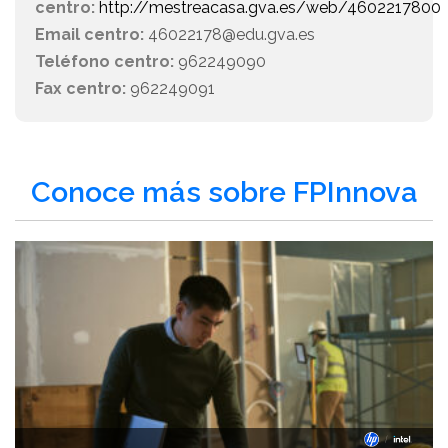
centro:
http://mestreacasa.gva.es/web/4602217800
Email centro:
46022178@edu.gva.es
Teléfono centro:
962249090
Fax centro:
962249091
Conoce más sobre FPInnova