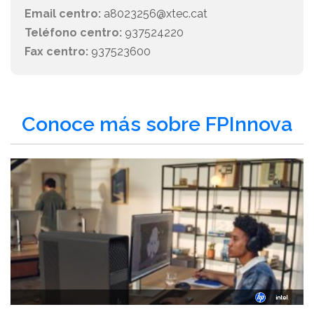
Email centro:
a8023256@xtec.cat
Teléfono centro:
937524220
Fax centro:
937523600
Conoce más sobre FPInnova