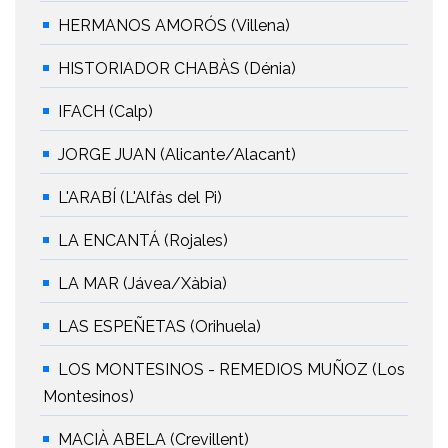
HERMANOS AMORÓS (Villena)
HISTORIADOR CHABÀS (Dénia)
IFACH (Calp)
JORGE JUAN (Alicante/Alacant)
L'ARABÍ (L'Alfàs del Pi)
LA ENCANTÁ (Rojales)
LA MAR (Jávea/Xàbia)
LAS ESPEÑETAS (Orihuela)
LOS MONTESINOS - REMEDIOS MUÑOZ (Los
Montesinos)
MACIÀ ABELA (Crevillent)