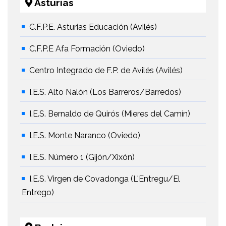
Asturias
C.F.P.E. Asturias Educación (Avilés)
C.F.P.E Afa Formación (Oviedo)
Centro Integrado de F.P. de Avilés (Avilés)
I.E.S. Alto Nalón (Los Barreros/Barredos)
I.E.S. Bernaldo de Quirós (Mieres del Camín)
I.E.S. Monte Naranco (Oviedo)
I.E.S. Número 1 (Gijón/Xixón)
I.E.S. Virgen de Covadonga (L'Entregu/El
Entrego)