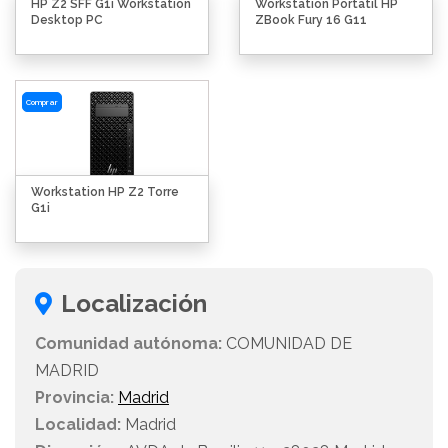
HP Z2 SFF G1i Workstation
Workstation Portátil HP
Desktop PC
ZBook Fury 16 G11
Comprar
Workstation HP Z2 Torre
G1i
Localización
Comunidad autónoma:
COMUNIDAD DE
MADRID
Provincia:
Madrid
Localidad:
Madrid